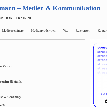
chmann – Medien & Kommunikation
UKTION – TRAINING
Medienseminare
Medienproduktion
Vita
Referenzen
Kontak
n Thomas
isen im Hörfunk.
cks & Coachings:
gien