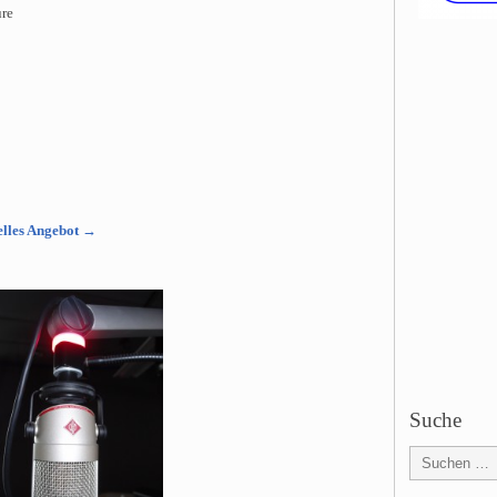
ure
uelles Angebot →
Suche